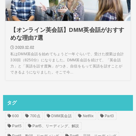
【オンライン英会話】DMM英会話がおすす
めな理由7選
2020.12.02
私はDMM英会話を始めてちょうど一年ぐらいで、受けた授業は合計
330回（8250分）になりました。DMM英会話を続けて、「英会話
力」と「英語を話す度胸」がつき、自信をもって英語を話すことが
できるようになりました。そこで今...
タグ
600
700点
DMM英会話
Netflix
Part3
Part5
Part5、リーディング、解説
Part5、動詞、リーディング
Part5、品詞、リーディング