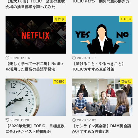
【最大3.6倍】TOEIC 全国の受験
TOEIC Part5 動詞問題の解き方
会場の抽選倍率を調べてみた
息抜き
TOEIC
2020.12.06
2020.11.29
【楽しく学べて一石二鳥】Netflix
【避けること・やるべきこと】
を活用した最高の英語学習法
TOEICおすすめ直前対策
TOEIC
英会話
2020.11.20
2020.12.02
【2020年最新】TOEIC 目標点数
【オンライン英会話】DMM英会話
に合わせたベスト時間配分
がおすすめな理由7選