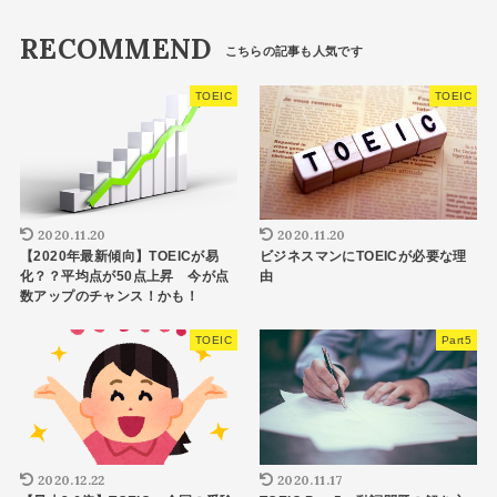
RECOMMEND
TOEIC
TOEIC
2020.11.20
2020.11.20
【2020年最新傾向】TOEICが易
ビジネスマンにTOEICが必要な理
化？？平均点が50点上昇 今が点
由
数アップのチャンス！かも！
TOEIC
Part5
2020.12.22
2020.11.17