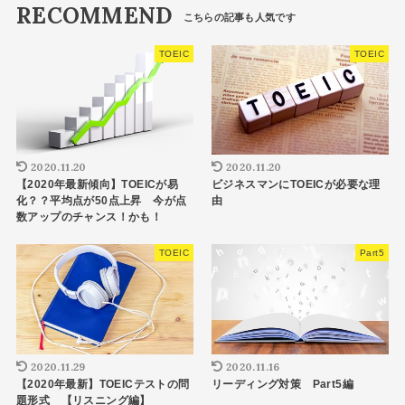
RECOMMEND
TOEIC
TOEIC
2020.11.20
2020.11.20
【2020年最新傾向】TOEICが易
ビジネスマンにTOEICが必要な理
化？？平均点が50点上昇 今が点
由
数アップのチャンス！かも！
TOEIC
Part5
2020.11.29
2020.11.16
【2020年最新】TOEICテストの問
リーディング対策 Part5編
題形式 【リスニング編】