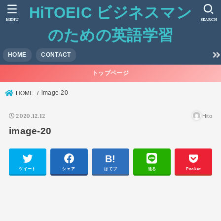
HiTOEIC ビジネスマン
MENU
SEARCH
のための英語学習
HOME
CONTACT
トップページ
image-20
HOME
2020.12.12
Hito
image-20
ツイート
シェア
はてブ
送る
Pocket