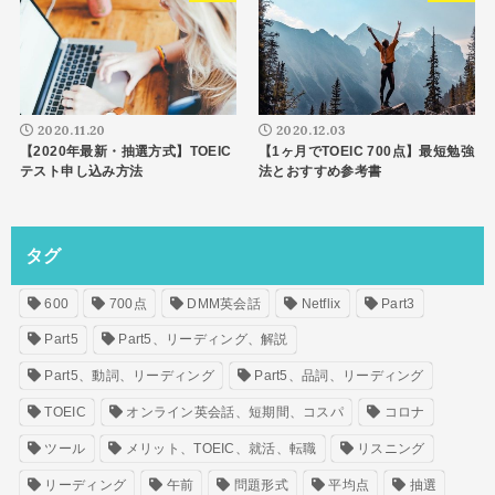
2020.11.20
2020.12.03
【2020年最新・抽選方式】TOEIC
【1ヶ月でTOEIC 700点】最短勉強
テスト申し込み方法
法とおすすめ参考書
タグ
600
700点
DMM英会話
Netflix
Part3
Part5
Part5、リーディング、解説
Part5、動詞、リーディング
Part5、品詞、リーディング
TOEIC
オンライン英会話、短期間、コスパ
コロナ
ツール
メリット、TOEIC、就活、転職
リスニング
リーディング
午前
問題形式
平均点
抽選