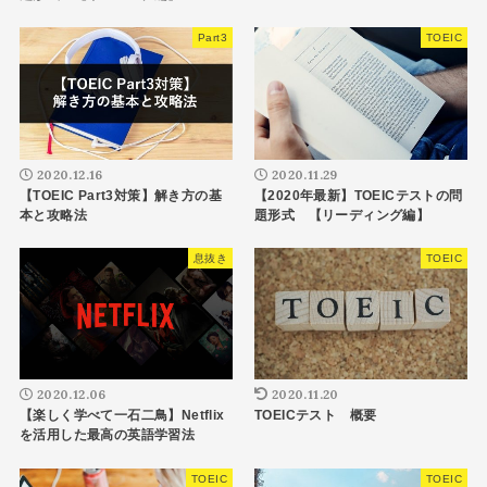
Part3
TOEIC
2020.12.16
2020.11.29
【TOEIC Part3対策】解き方の基
【2020年最新】TOEICテストの問
本と攻略法
題形式 【リーディング編】
息抜き
TOEIC
2020.12.06
2020.11.20
【楽しく学べて一石二鳥】Netflix
TOEICテスト 概要
を活用した最高の英語学習法
TOEIC
TOEIC